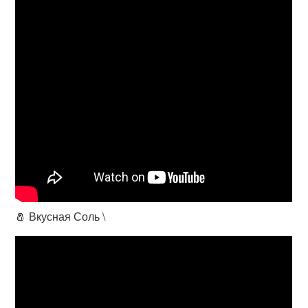
🧂 Вкусная Соль \