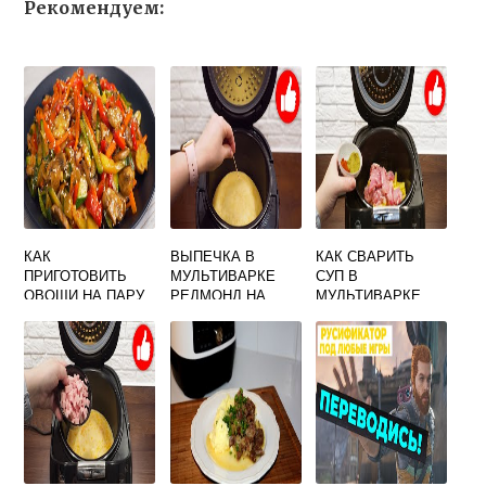
Рекомендуем:
КАК
ВЫПЕЧКА В
КАК СВАРИТЬ
ПРИГОТОВИТЬ
МУЛЬТИВАРКЕ
СУП В
ОВОЩИ НА ПАРУ
РЕДМОНД НА
МУЛЬТИВАРКЕ
БЕЗ ПАРОВАРКИ
КЕФИРЕ
ПАНАСОНИК SR
И МУЛЬТИВАРКИ
TMH181