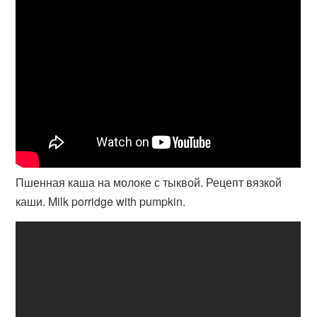
Пшенная каша на молоке с тыквой. Рецепт вязкой
каши. Milk porridge with pumpkin.