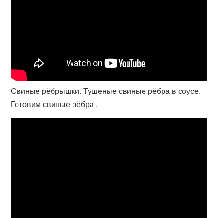
Свиные рёбрышки. Тушеные свиные рёбра в соусе.
Готовим свиные рёбра .