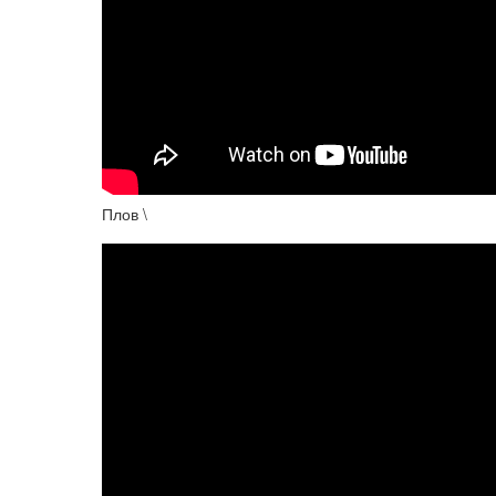
Плов \