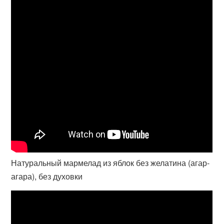
Натуральный мармелад из яблок без желатина (агар-
агара), без духовки