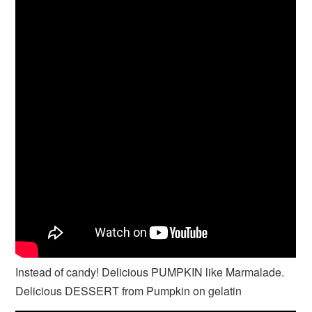
Instead of candy! Delicious PUMPKIN like Marmalade.
Delicious DESSERT from Pumpkin on gelatin