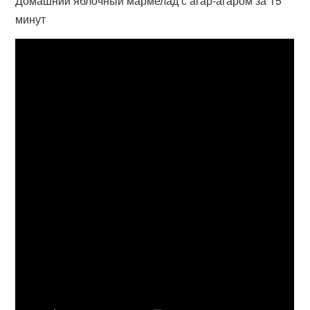
Домашний яблочный мармелад с агар-агаром за 15
минут