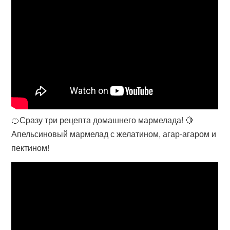
🍊Сразу три рецепта домашнего мармелада! 🍋
Апельсиновый мармелад с желатином, агар-агаром и
пектином!