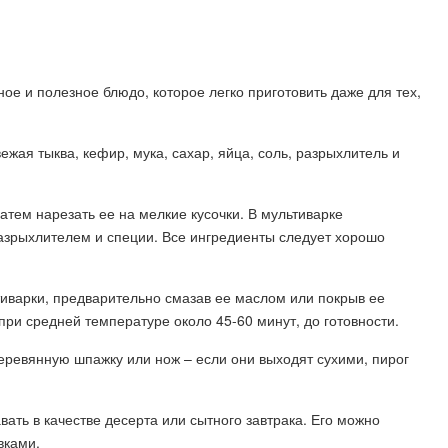
ное и полезное блюдо, которое легко приготовить даже для тех,
жая тыква, кефир, мука, сахар, яйца, соль, разрыхлитель и
затем нарезать ее на мелкие кусочки. В мультиварке
 разрыхлителем и специи. Все ингредиенты следует хорошо
иварки, предварительно смазав ее маслом или покрыв ее
при средней температуре около 45-60 минут, до готовности.
деревянную шпажку или нож – если они выходят сухими, пирог
ать в качестве десерта или сытного завтрака. Его можно
вками.