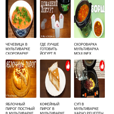
ЧЕЧЕВИЦА В
ГДЕ ЛУЧШЕ
СКОРОВАРКА
МУЛЬТИВАРКЕ
ГОТОВИТЬ
МУЛЬТИВАРКА
СКОРОВАРКЕ
ЙОГУРТ В
MOULINEX
МУЛЬТИВАРКЕ
CE500E32
ИЛИ ЙОГУРТНИЦЕ
РЕЦЕПТЫ
ЯБЛОЧНЫЙ
КОФЕЙНЫЙ
СУП В
ПИРОГ ПОСТНЫЙ
ПИРОГ В
МУЛЬТИВАРКЕ
В МУЛЬТИВАРКЕ
МУЛЬТИВАРКЕ
ХАРЧО РЕЦЕПТЫ