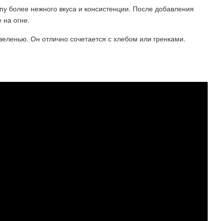
пу более нежного вкуса и консистенции. После добавления
 на огне.
еленью. Он отлично сочетается с хлебом или гренками.