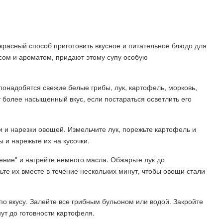
екрасный способ приготовить вкусное и питательное блюдо для
сом и ароматом, придают этому супу особую
понадобятся свежие белые грибы, лук, картофель, морковь,
т более насыщенный вкус, если постараться осветлить его
и и нарезки овощей. Измельчите лук, порежьте картофель и
 и нарежьте их на кусочки.
ение" и нагрейте немного масла. Обжарьте лук до
вьте их вместе в течение нескольких минут, чтобы овощи стали
по вкусу. Залейте все грибным бульоном или водой. Закройте
нут до готовности картофеля.