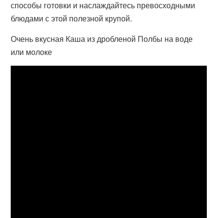
способы готовки и наслаждайтесь превосходными
блюдами с этой полезной крупой.
Очень вкусная Каша из дробленой Полбы на воде
или молоке