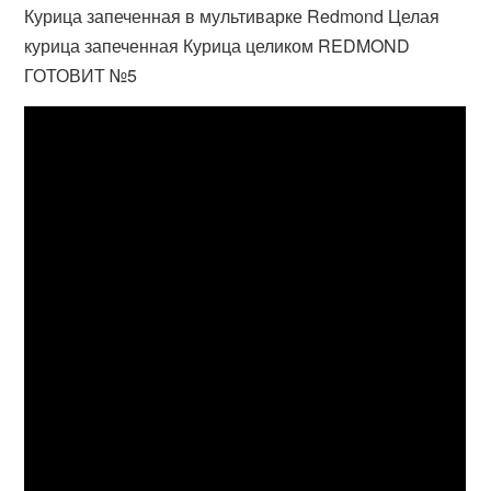
Курица запеченная в мультиварке Redmond Целая
курица запеченная Курица целиком REDMOND
ГОТОВИТ №5