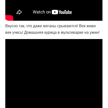
Вкусно так, что даже веганы срываются! Век живи
век учись! Домашняя курица в мультиварке на ужин!