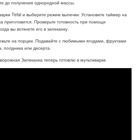
те до получения однородной массы.
варки Tefal и выберите режим выпечки. Установите таймер на
ка приготовится. Проверьте готовность при помощи
гда вы воткнете его в запеканку.
арежьте на порции. Подавайте с любимыми ягодами, фруктами
, полдника или десерта.
творожная Запеканка теперь готовлю в мультиварке