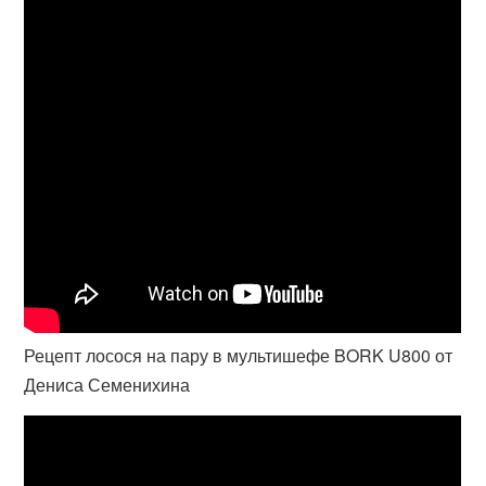
Рецепт лосося на пару в мультишефе BORK U800 от
Дениса Семенихина