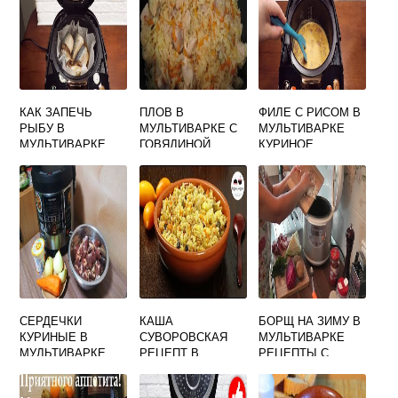
КАК ЗАПЕЧЬ
ПЛОВ В
ФИЛЕ С РИСОМ В
РЫБУ В
МУЛЬТИВАРКЕ С
МУЛЬТИВАРКЕ
МУЛЬТИВАРКЕ
ГОВЯДИНОЙ
КУРИНОЕ
РЕДМОНД
ДИЕТИЧЕСКИЙ
СЕРДЕЧКИ
КАША
БОРЩ НА ЗИМУ В
КУРИНЫЕ В
СУВОРОВСКАЯ
МУЛЬТИВАРКЕ
МУЛЬТИВАРКЕ
РЕЦЕПТ В
РЕЦЕПТЫ С
РЕДМОНД СО
МУЛЬТИВАРКЕ
КАПУСТОЙ
СМЕТАНОЙ