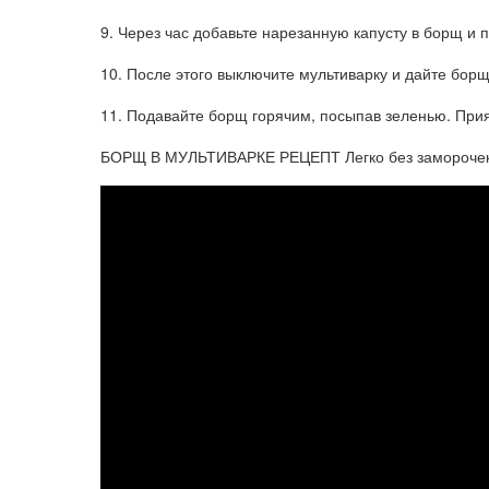
9. Через час добавьте нарезанную капусту в борщ и 
10. После этого выключите мультиварку и дайте борщ
11. Подавайте борщ горячим, посыпав зеленью. Прия
БОРЩ В МУЛЬТИВАРКЕ РЕЦЕПТ Легко без заморочек г