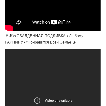
🍲🍝🍚ОБАЛДЕННАЯ ПОДЛИВКА к Любому
ГАРНИРУ 💯Понравится Всей Семье 📝