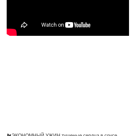
🐔ЭКОНОМНЫЙ УЖИН тушеные сердца в соусе