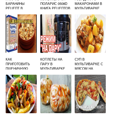
БАРАНИНЫ
ПОЛАРИС 0508D
МАКАРОНАМИ В
РЕЦЕПТ В
КНИГА РЕЦЕПТОВ
МУЛЬТИВАРКЕ
МУЛЬТИВАРКЕ
PMC
КАК
КОТЛЕТЫ НА
СУП В
ПРИГОТОВИТЬ
ПАРУ В
МУЛЬТИВАРКЕ С
ПШЕНИЧНУЮ
МУЛЬТИВАРКЕ
МЯСОМ НА
КАШУ НА МОЛОКЕ
СКОРОВАРКЕ
КОСТОЧКЕ
В МУЛЬТИВАРКЕ
РЕЦЕПТ
СКАРЛЕТ
ПРИГОТОВЛЕНИЯ