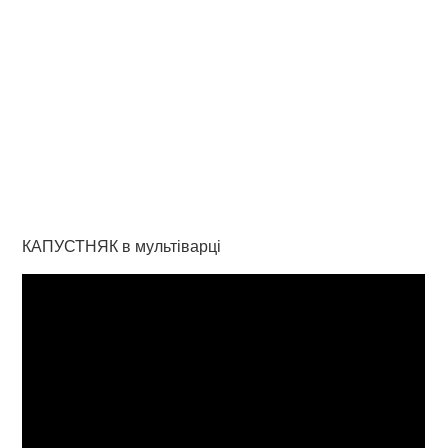
КАПУСТНЯК в мультіварці