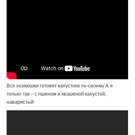
Все хозяюшки готовят капустняк по-своему А я
только так – с пшеном и квашеной капустой,
наваристый