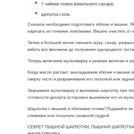
1 чайная ложка ванильного сахара;
щепотка соли.
Сначала необходимо подготовить яблоки и вишню. Яб
нарезать их тонкими ломтиками. Вишню очистить от ко
Затем в большой миске смешать муку, сахар, разрых
взбить все венчиком до получения однородного теста
Теперь включаем мультиварку в режиме выпечки и р
Когда масло растает, выкладываем яблоки и вишню 
сверху тесто и разравниваем его лопаткой или задне
Закрываем мультиварку и выпекаем шарлотку при тем
готовности десерта осторожно вынимаем его из муль
Шарлотка с вишней и яблоками готова! Подавайте ее 
сливками или посыпать сахарной пудрой.
СЕКРЕТ ПЫШНОЙ ШАРЛОТКИ, ПЫШНАЯ ШАРЛОТКА 
#МУЛЬТИВАРКА