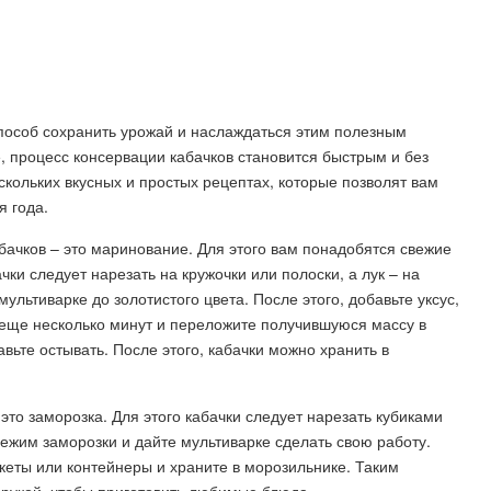
способ сохранить урожай и наслаждаться этим полезным
, процесс консервации кабачков становится быстрым и без
скольких вкусных и простых рецептах, которые позволят вам
я года.
ачков – это маринование. Для этого вам понадобятся свежие
бачки следует нарезать на кружочки или полоски, а лук – на
мультиварке до золотистого цвета. После этого, добавьте уксус,
й еще несколько минут и переложите получившуюся массу в
вьте остывать. После этого, кабачки можно хранить в
это заморозка. Для этого кабачки следует нарезать кубиками
режим заморозки и дайте мультиварке сделать свою работу.
акеты или контейнеры и храните в морозильнике. Таким