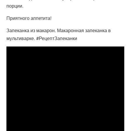
порции.
Приятного аппетита!
Запеканка из макарон. Макаронная запеканка в
мультиварке. #РецептЗапеканки