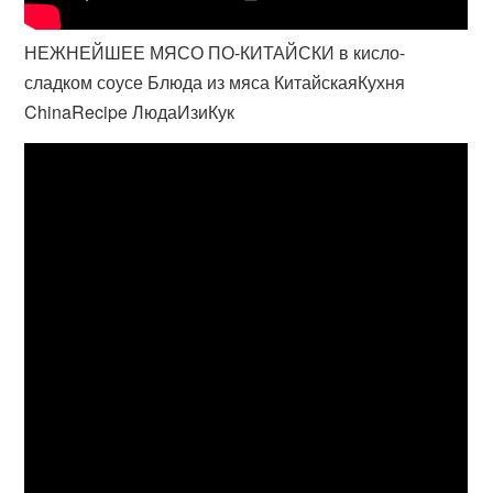
НЕЖНЕЙШЕЕ МЯСО ПО-КИТАЙСКИ в кисло-
сладком соусе Блюда из мяса КитайскаяКухня
ChinaRecipe ЛюдаИзиКук