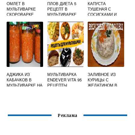
ОМЛЕТ В
ПЛОВ ДИЕТА 5
КАПУСТА
МУЛЬТИВАРКЕ
РЕЦЕПТ В
ТУШЕНАЯ С
СКОРОВАРКЕ
МУЛЬТИВАРКЕ
СОСИСКАМИ И
КАРТОШКОЙ В
МУЛЬТИВАРКЕ
АДЖИКА ИЗ
МУЛЬТИВАРКА
ЗАЛИВНОЕ ИЗ
КАБАЧКОВ В
ENDEVER VITA 95
КУРИЦЫ С
МУЛЬТИВАРКЕ НА
РЕЦЕПТЫ
ЖЕЛАТИНОМ В
ЗИМУ РЕЦЕПТЫ
МУЛЬТИВАРКЕ
Реклама