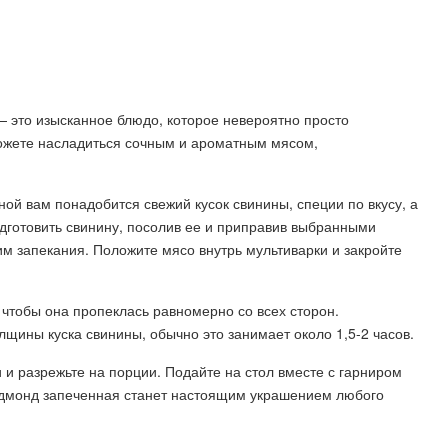
— это изысканное блюдо, которое невероятно просто
можете насладиться сочным и ароматным мясом,
ой вам понадобится свежий кусок свинины, специи по вкусу, а
дготовить свинину, посолив ее и приправив выбранными
им запекания. Положите мясо внутрь мультиварки и закройте
 чтобы она пропеклась равномерно со всех сторон.
лщины куска свинины, обычно это занимает около 1,5-2 часов.
и и разрежьте на порции. Подайте на стол вместе с гарниром
едмонд запеченная станет настоящим украшением любого