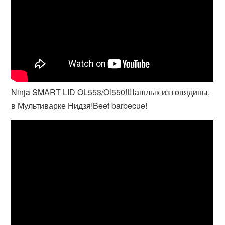
Ninja SMART LID OL553/Ol550!Шашлык из говядины,
в Мультиварке Нидзя!Beef barbecue!