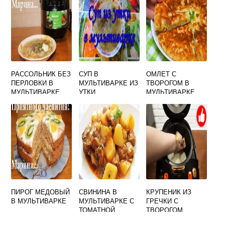
РАССОЛЬНИК БЕЗ
СУП В
ОМЛЕТ С
ПЕРЛОВКИ В
МУЛЬТИВАРКЕ ИЗ
ТВОРОГОМ В
МУЛЬТИВАРКЕ
УТКИ
МУЛЬТИВАРКЕ
ПИРОГ МЕДОВЫЙ
СВИНИНА В
КРУПЕНИК ИЗ
В МУЛЬТИВАРКЕ
МУЛЬТИВАРКЕ С
ГРЕЧКИ С
ТОМАТНОЙ
ТВОРОГОМ
ПАСТОЙ
РЕЦЕПТ В