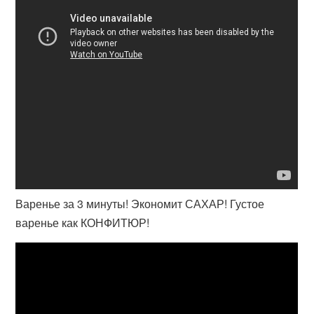
Варенье за 3 минуты! Экономит САХАР! Густое
варенье как КОНФИТЮР!