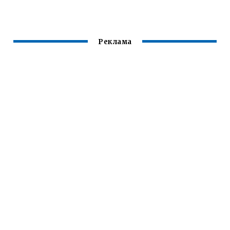
РЕЦЕПТ В
МУЛЬТИВАРКЕ
Реклама