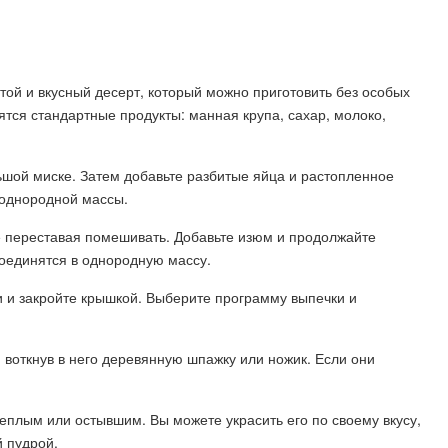
той и вкусный десерт, который можно приготовить без особых
ятся стандартные продукты: манная крупа, сахар, молоко,
ьшой миске. Затем добавьте разбитые яйца и растопленное
 однородной массы.
е переставая помешивать. Добавьте изюм и продолжайте
соединятся в однородную массу.
 и закройте крышкой. Выберите программу выпечки и
 воткнув в него деревянную шпажку или ножик. Если они
еплым или остывшим. Вы можете украсить его по своему вкусу,
 пудрой.