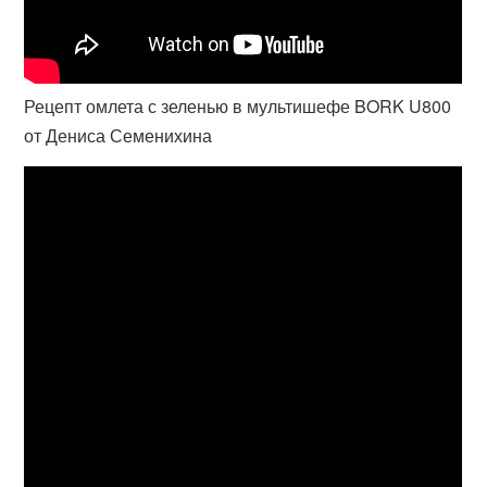
Рецепт омлета с зеленью в мультишефе BORK U800
от Дениса Семенихина