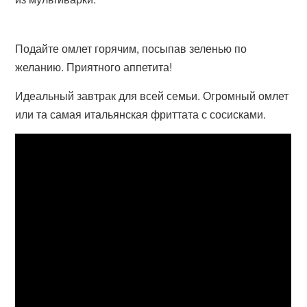
Подайте омлет горячим, посыпав зеленью по
желанию. Приятного аппетита!
Идеальный завтрак для всей семьи. Огромный омлет
или та самая итальянская фриттата с сосисками.