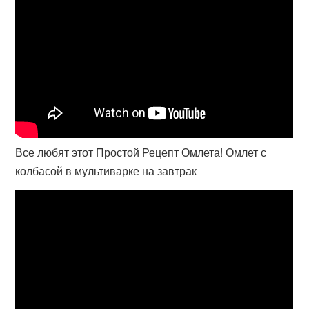
Все любят этот Простой Рецепт Омлета! Омлет с
колбасой в мультиварке на завтрак