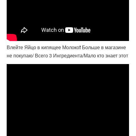
Влейте Яйцо в кипящее Молоко❗ Больше в магазине
не покупаю/ Всего 3 Ингредиента/Мало кто знает этот