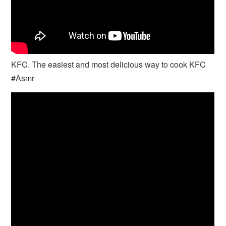
KFC. The easiest and most delicious way to cook KFC
#Asmr