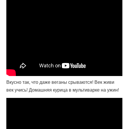
Вкусно так, что даже веганы срываются! Век живи
век учись! Домашняя курица в мультиварке на ужин!