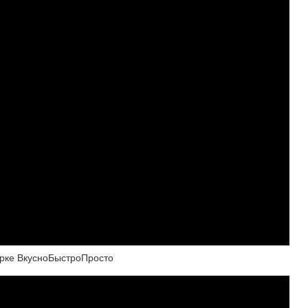
ке ВкусноБыстроПросто