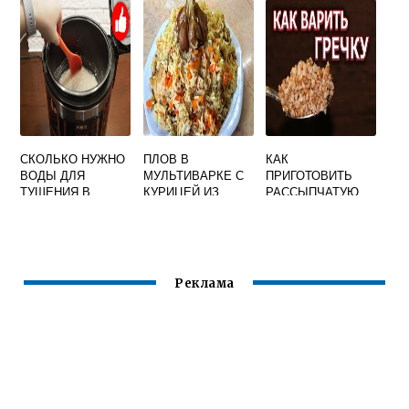
МУЛЬТИВАРКЕ НА
МУЛЬТИВАРКЕ
ЗИМУ
РЕДМОНД
СКОЛЬКО НУЖНО
ПЛОВ В
КАК
ВОДЫ ДЛЯ
МУЛЬТИВАРКЕ С
ПРИГОТОВИТЬ
ТУШЕНИЯ В
КУРИЦЕЙ ИЗ
РАССЫПЧАТУЮ
МУЛЬТИВАРКЕ
ПРОПАРЕННОГО
ГРЕЧКУ В
РИСА
МУЛЬТИВАРКЕ
БЕЗ МАСЛА НА
ВОДЕ
Реклама