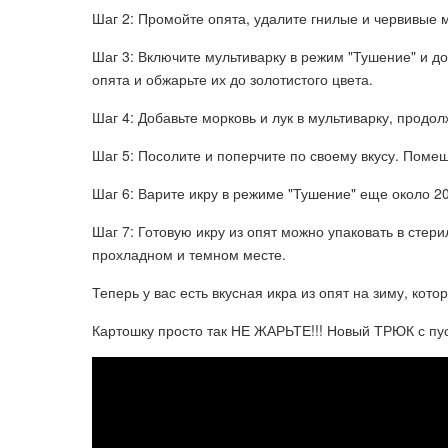
Шаг 2: Промойте опята, удалите гнилые и червивые 
Шаг 3: Включите мультиварку в режим "Тушение" и д
опята и обжарьте их до золотистого цвета.
Шаг 4: Добавьте морковь и лук в мультиварку, прод
Шаг 5: Посолите и поперчите по своему вкусу. Поме
Шаг 6: Варите икру в режиме "Тушение" еще около 2
Шаг 7: Готовую икру из опят можно упаковать в стер
прохладном и темном месте.
Теперь у вас есть вкусная икра из опят на зиму, ко
Картошку просто так НЕ ЖАРЬТЕ!!! Новый ТРЮК с пус