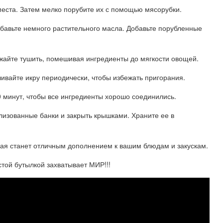
места. Затем мелко порубите их с помощью мясорубки.
обавьте немного растительного масла. Добавьте порубленные
олжайте тушить, помешивая ингредиенты до мягкости овощей.
шивайте икру периодически, чтобы избежать пригорания.
0 минут, чтобы все ингредиенты хорошо соединились.
илизованные банки и закрыть крышками. Храните ее в
торая станет отличным дополнением к вашим блюдам и закускам.
той бутылкой захватывает МИР!!!