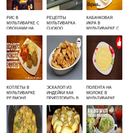
РИС В
РЕЦЕПТЫ
КАБАЧКОВАЯ
МУЛЬТИВАРКЕ С
МУЛЬТИВАРКА
ИКРА В
ОВОЩАМИ НА
CUCKOO
МУЛЬТИВАРКЕ С
ПАРУ
УКСУСОМ НА
ЗИМУ
КОТЛЕТЫ В
ЭСКАЛОП ИЗ
ПОЛЕНТА НА
МУЛЬТИВАРКЕ
ИНДЕЙКИ КАК
МОЛОКЕ В
РЕДМОНД
ПРИГОТОВИТЬ В
МУЛЬТИВАРКЕ
ТУШЕНИЕ
МУЛЬТИВАРКЕ