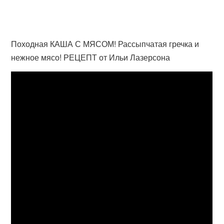
Походная КАША С МЯСОМ! Рассыпчатая гречка и
нежное мясо! РЕЦЕПТ от Ильи Лазерсона