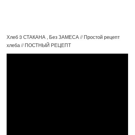
Хлеб 3 СТАКАНА , Без ЗАМЕСА // Простой рецепт
хлеба // ПОСТНЫЙ РЕЦЕПТ