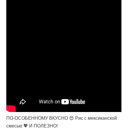
ПО-ОСОБЕННОМУ ВКУСНО 😍 Рис с мексиканской
смесью 💖 И ПОЛЕЗНО!