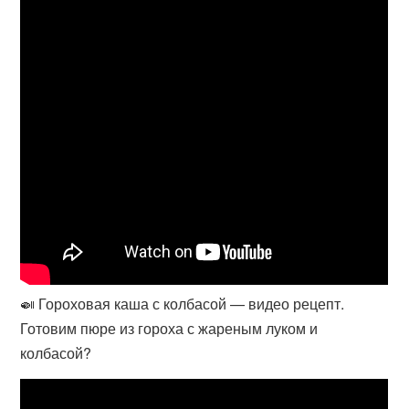
🍛 Гороховая каша с колбасой — видео рецепт.
Готовим пюре из гороха с жареным луком и
колбасой?