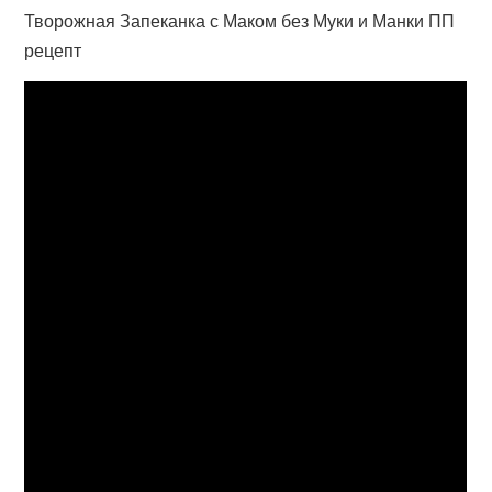
Творожная Запеканка с Маком без Муки и Манки ПП
рецепт