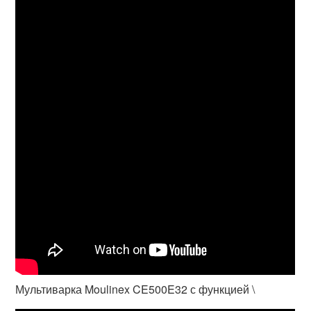
Мультиварка Moulinex CE500E32 с функцией \