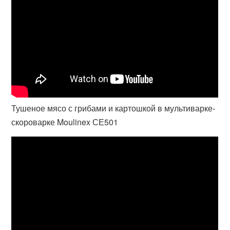
Тушеное мясо с грибами и картошкой в мультиварке-
скороварке Moulinex СЕ501