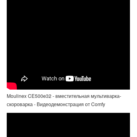
Moulinex CE500e32 - вместительная мультиварка-
скороварка - Видеодемонстрация от Comfy