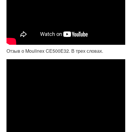
Отзыв о Moulinex CE500E32. В трех словах.