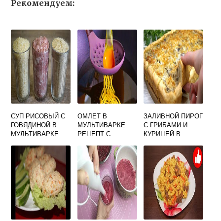
Рекомендуем:
СУП РИСОВЫЙ С
ОМЛЕТ В
ЗАЛИВНОЙ ПИРОГ
ГОВЯДИНОЙ В
МУЛЬТИВАРКЕ
С ГРИБАМИ И
МУЛЬТИВАРКЕ
РЕЦЕПТ С
КУРИЦЕЙ В
МОЛОКОМ И
МУЛЬТИВАРКЕ
ЯЙЦОМ ПЫШНЫЙ
ДЛЯ РЕБЕНКА