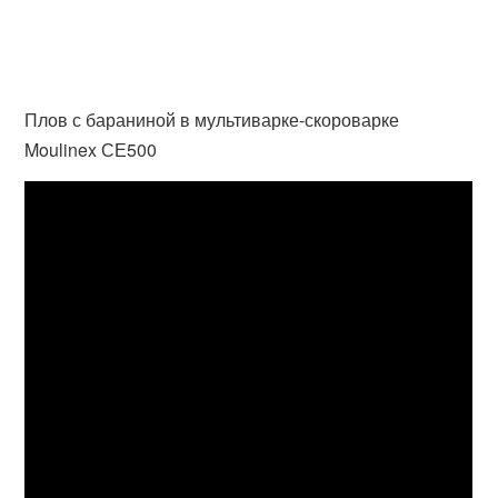
Плов с бараниной в мультиварке-скороварке
Moulinex СЕ500