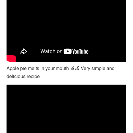
Apple pie melts in your mouth 🍏🍎 Very simple and
delicious recipe