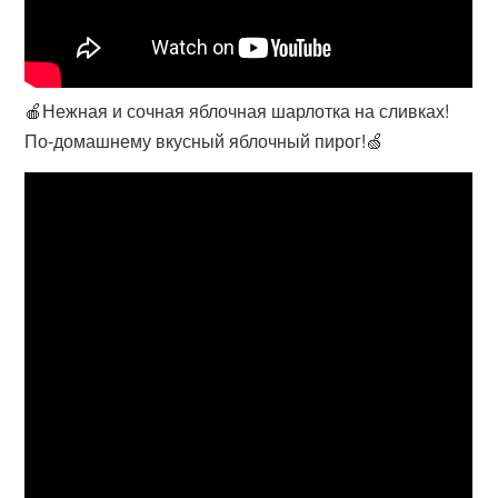
🍎Нежная и сочная яблочная шарлотка на сливках!
По-домашнему вкусный яблочный пирог!🍏