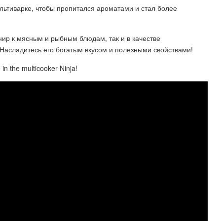
мультиварке, чтобы пропитался ароматами и стал более
нир к мясным и рыбным блюдам, так и в качестве
Насладитесь его богатым вкусом и полезными свойствами!
n the multicooker Ninja!