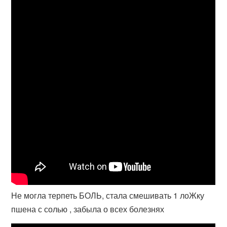
Не могла терпеть БОЛЬ, стала смешивать 1 лоЖку
пшена с солью , забыла о всех болезнях