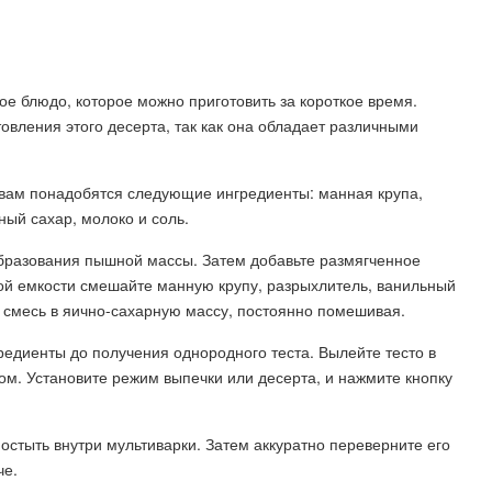
ое блюдо, которое можно приготовить за короткое время.
вления этого десерта, так как она обладает различными
вам понадобятся следующие ингредиенты: манная крупа,
ный сахар, молоко и соль.
образования пышной массы. Затем добавьте размягченное
ной емкости смешайте манную крупу, разрыхлитель, ванильный
 смесь в яично-сахарную массу, постоянно помешивая.
редиенты до получения однородного теста. Вылейте тесто в
м. Установите режим выпечки или десерта, и нажмите кнопку
стыть внутри мультиварки. Затем аккуратно переверните его
че.