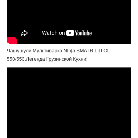
Чашушули!Мультиварка Ninja SMATR LID OL
550/553,Легенда Грузинской Кухни!