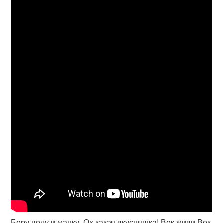
Беру воду и манку. Ох какая вкусняшка! Век живи Век