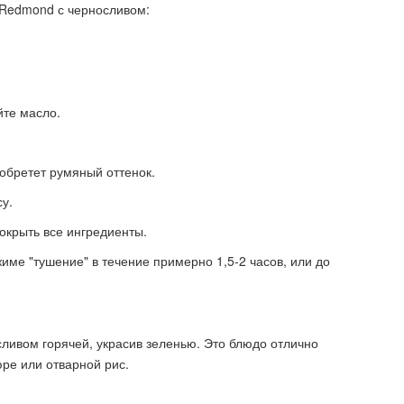
 Redmond с черносливом:
йте масло.
иобретет румяный оттенок.
су.
покрыть все ингредиенты.
жиме "тушение" в течение примерно 1,5-2 часов, или до
ливом горячей, украсив зеленью. Это блюдо отлично
юре или отварной рис.