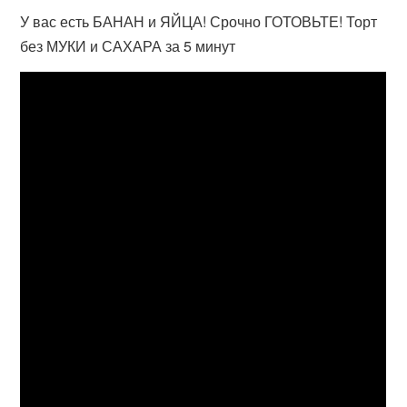
У вас есть БАНАН и ЯЙЦА! Срочно ГОТОВЬТЕ! Торт
без МУКИ и САХАРА за 5 минут