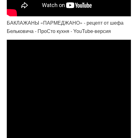
БАКЛАЖАНЫ «ПАРМЕДЖАНО» - рецепт от шефа
Бельковича - ПроСто кухня - YouTube-версия