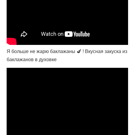
Я больше не жарю баклажаны 🍆 ! Вкусная закуска из
баклажанов в духовке