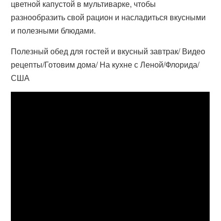
цветной капустой в мультиварке, чтобы
разнообразить свой рацион и насладиться вкусными
и полезными блюдами.
Полезный обед для гостей и вкусный завтрак/ Видео
рецепты/Готовим дома/ На кухне с Леной/Флорида/
США