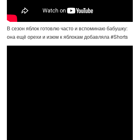
В сезон яблок готовлю часто и вспоминаю бабушку:
она ещё орехи и изюм к яблокам добавляла #Shorts