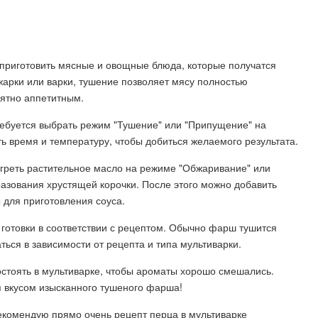
приготовить мясные и овощные блюда, которые получатся
жарки или варки, тушение позволяет мясу полностью
оятно аппетитным.
ребуется выбрать режим "Тушение" или "Припущение" на
ь время и температуру, чтобы добиться желаемого результата.
греть растительное масло на режиме "Обжаривание" или
разования хрустящей корочки. После этого можно добавить
 для приготовления соуса.
 готовки в соответствии с рецептом. Обычно фарш тушится
ться в зависимости от рецепта и типа мультиварки.
остоять в мультиварке, чтобы ароматы хорошо смешались.
я вкусом изысканного тушеного фарша!
комендую прямо очень рецепт перца в мультиварке