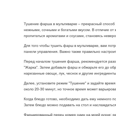
Тушение фарша в мультиварке – прекрасный способ 
нежными, сочными и богатыми вкусом. В отличие от 
пропитаться ароматами и соусами, становясь невер
Для того чтобы тушить фарш в мультиварке, вам пот
панели управления. Важно также правильно настроит
Перед началом тушения фарша, рекомендуется разо
"Жарка". Затем добавьте фарш и обжарьте его до об
нарезанные овощи, лук, чеснок и другие ингредиенты
Далее, установите режим "Тушение" и задайте время
около 20-30 минут, но точное время может варьирова
Когда блюдо готово, необходимо дать ему немного п
Затем блюдо можно подавать на стол и наслаждатьс
Фаршированный перец номер один на моей кухне: ре