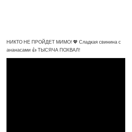
НИКТО НЕ ПРОЙДЕТ МИМО! 💖 Сладкая свинина с
ананасами 👍 ТЫСЯЧА ПОХВАЛ!