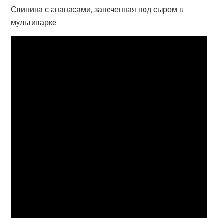
Свинина с ананасами, запеченная под сыром в
мультиварке