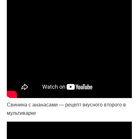
Свинина с ананасами — рецепт вкусного второго в
мультиварке